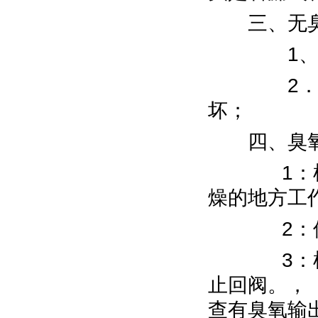
三、无臭
1、臭氧
2．如果
坏；
四、臭氧
1：机器
燥的地方工
2：使用
3：机器
止回阀。，
查有臭氧输