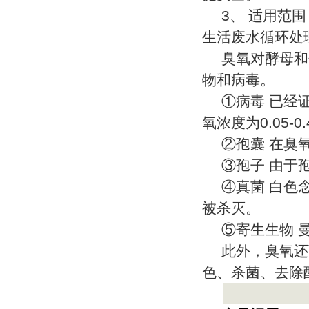
3
、 适用范
生活废水循环处
臭氧对酵母和
物和病毒。
①病毒 已经
氧浓度为
0.05-0
②孢囊 在臭
③孢子 由于
④真菌 白色
被杀灭。
⑤寄生生物 
此外，臭氧还
色、杀菌、去除