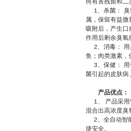
何有害残留和二
1
、杀菌： 
属，保留有益微
吸附后，产生口
作用后剩余臭氧
2
、消毒： 
鱼；肉类激素，
3
、保健： 
菌引起的皮肤病
产品优点：
1
、 产品采
混合出
高浓度臭
2
、全自动智
捷安全。